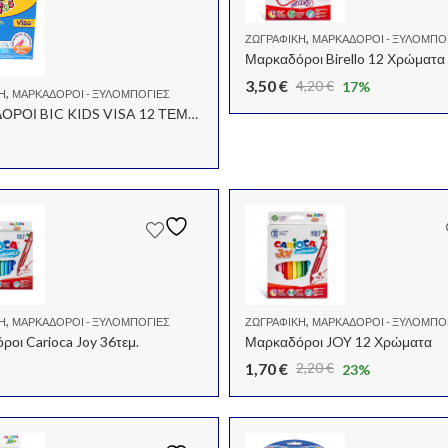
,
ΖΩΓΡΑΦΙΚΉ
ΜΑΡΚΑΔΌΡΟΙ - ΞΥΛΟΜΠΟ
Μαρκαδόροι Birello 12 Χρώματα
3,50
€
4,20
€
17
%
,
Ή
ΜΑΡΚΑΔΌΡΟΙ - ΞΥΛΟΜΠΟΓΙΈΣ
Original
Η
ΜΑΡΚΑΔΟΡΟΙ BIC KIDS VISA 12 ΤΕΜΑΧΙΑ
price
τρέχουσα
was:
τιμή
4,20 €.
είναι:
3,50 €.
,
,
Ή
ΜΑΡΚΑΔΌΡΟΙ - ΞΥΛΟΜΠΟΓΙΈΣ
ΖΩΓΡΑΦΙΚΉ
ΜΑΡΚΑΔΌΡΟΙ - ΞΥΛΟΜΠΟ
οι Carioca Joy 36τεμ.
Μαρκαδόροι JOY 12 Χρώματα
1,70
€
2,20
€
23
%
Original
Η
price
τρέχουσα
was:
τιμή