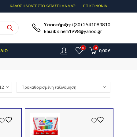
ΚΑΛΩΣ ΗΛΘΑΤΕ ΣΤΟ ΚΑΤΑΣΤΗΜΑ ΜΑΣ!
ΕΠΙΚΟΙΝΩΝΊΑ
Υποστήριξη:
+(30) 2541083810
Email:
sinem1998@yahoo.gr
0
0
0,00
€
ΈΔΙΟ