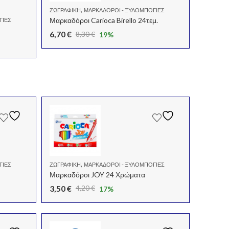
,
ΖΩΓΡΑΦΙΚΉ
ΜΑΡΚΑΔΌΡΟΙ - ΞΥΛΟΜΠΟΓΙΈΣ
Μαρκαδόροι Carioca Birello 24τεμ.
ΓΙΈΣ
6,70
€
8,30
€
19
%
Original
Η
price
τρέχουσα
was:
τιμή
8,30 €.
είναι:
6,70 €.
,
ΓΙΈΣ
ΖΩΓΡΑΦΙΚΉ
ΜΑΡΚΑΔΌΡΟΙ - ΞΥΛΟΜΠΟΓΙΈΣ
Μαρκαδόροι JOY 24 Χρώματα
3,50
€
4,20
€
17
%
Original
Η
price
τρέχουσα
was:
τιμή