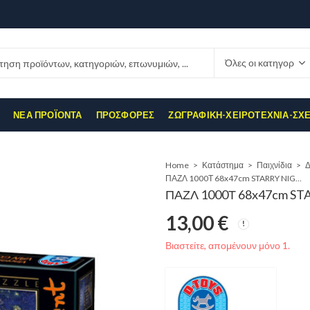
ΝΈΑ ΠΡΟΪΌΝΤΑ
ΠΡΟΣΦΟΡΈΣ
ΖΩΓΡΑΦΙΚΉ-ΧΕΙΡΟΤΕΧΝΊΑ-ΣΧ
Home
Κατάστημα
Παιχνίδια
ΠΑΖΛ 1000Τ 68x47cm STARRY NIGHT OVER THE RHONE
ΠΑΖΛ 1000Τ 68x47cm S
13,00
€
Βιαστείτε, απομένουν μόνο 1.