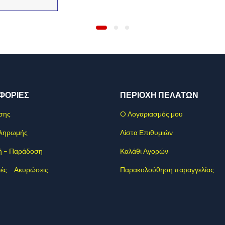
ΦΟΡΊΕΣ
ΠΕΡΙΟΧΗ ΠΕΛΑΤΩΝ
σης
O Λογαριασμός μου
Πληρωμής
Λίστα Επιθυμιών
ή – Παράδοση
Καλάθι Αγορών
ές – Ακυρώσεις
Παρακολούθηση παραγγελίας