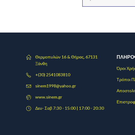
ΠΛΗΡΟ
Θερμοπυλών 16 & Θήρας, 67131
Ξάνθη
Όροι Χρή
+(30) 2541083810
Τρόποι 
sinem1998@yahoo.gr
Αποστολ
www.sinem.gr
Επιστροφ
Δευ- Σαβ 7:30 - 15:00 | 17:00 - 20:30