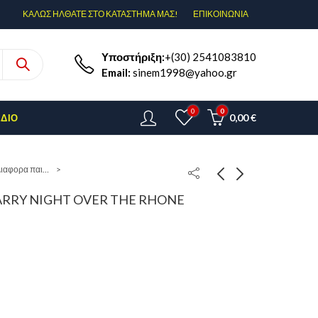
ΚΑΛΩΣ ΗΛΘΑΤΕ ΣΤΟ ΚΑΤΑΣΤΗΜΑ ΜΑΣ!
ΕΠΙΚΟΙΝΩΝΊΑ
Υποστήριξη:
+(30) 2541083810
Email:
sinem1998@yahoo.gr
0
0
0,00
€
ΈΔΙΟ
Διαφορα παιχνίδια
TARRY NIGHT OVER THE RHONE