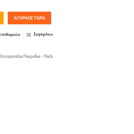
ΑΓΌΡΑΣΕ ΤΏΡΑ
επιθυμιών
Συγκρίνω
Επιτραπέζια Παιχνίδια - Παζλ