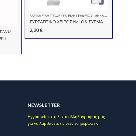
,
,
ΒΑΣΙΚΆ ΕΊΔΗ ΓΡΑΦΕΊΟΥ
ΕΊΔΗ ΓΡΑΦΕΊΟΥ
ΜΗΧΑΝΈΣ ΓΡΑΦΕΊΟΥ-ΑΝΑΛΏΣΙΜΑ
ΣΥΡΡΑΠΤΙΚΟ ΧΕΙΡΟΣ Νο10 & ΣΥΡΜΑΤΑ1000Τ ΔΩΡΟ ΑΣΣΟΡΤΙ deli
2,20
€
-ΠΛΆΝΑ
ΒΑΣΙΚΆ Ε
ύρη
Βάση ημ
3,70
€
NEWSLETTER
Εγγραφείτε στη λίστα αλληλογραφίας μας
για να λαμβάνετε τις νέες ενημερώσεις!