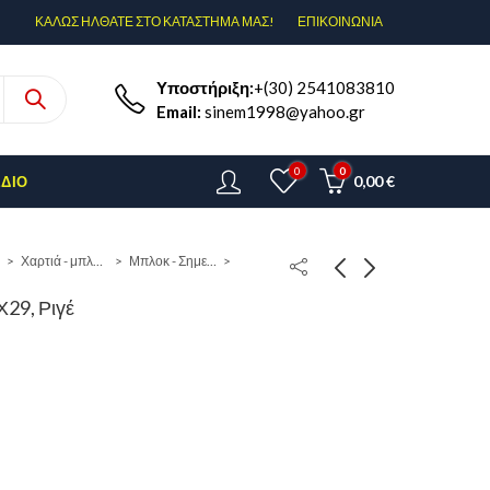
ΚΑΛΩΣ ΗΛΘΑΤΕ ΣΤΟ ΚΑΤΑΣΤΗΜΑ ΜΑΣ!
ΕΠΙΚΟΙΝΩΝΊΑ
Υποστήριξη:
+(30) 2541083810
Email:
sinem1998@yahoo.gr
0
0
0,00
€
ΈΔΙΟ
Χαρτιά - μπλόκ - φάκελοι
Μπλοκ - Σημειωματάρια
29, Ριγέ