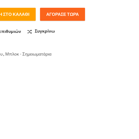
 ΣΤΟ ΚΑΛΆΘΙ
ΑΓΌΡΑΣΕ ΤΏΡΑ
ιγέ quantity
επιθυμιών
Συγκρίνω
ου
,
Μπλοκ - Σημειωματάρια