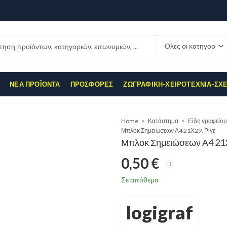
ΝΈΑ ΠΡΟΪΌΝΤΑ
ΠΡΟΣΦΟΡΈΣ
ΖΩΓΡΑΦΙΚΉ-ΧΕΙΡΟΤΕΧΝΊΑ-ΣΧ
Home
Κατάστημα
Είδη γραφείου
Μπλοκ Σημειώσεων Α4 21Χ29, Ριγέ
Μπλοκ Σημειώσεων Α4 21Χ
0,50
€
Σε απόθεμα
logigraf