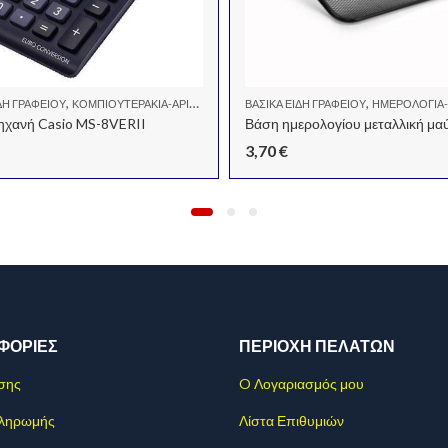
,
,
ΔΗ ΓΡΑΦΕΊΟΥ
ΚΟΜΠΙΟΥΤΕΡΆΚΙΑ-ΑΡΙΘΜΟΜΗΧΑΝΈΣ
ΒΑΣΙΚΆ ΕΊΔΗ ΓΡΑΦΕΊΟΥ
ΗΜΕΡΟΛΌΓΙΑ
ηχανή Casio MS-8VERII
Βάση ημερολογίου μεταλλική μα
3,70
€
ΦΟΡΊΕΣ
ΠΕΡΙΟΧΗ ΠΕΛΑΤΩΝ
σης
O Λογαριασμός μου
Πληρωμής
Λίστα Επιθυμιών