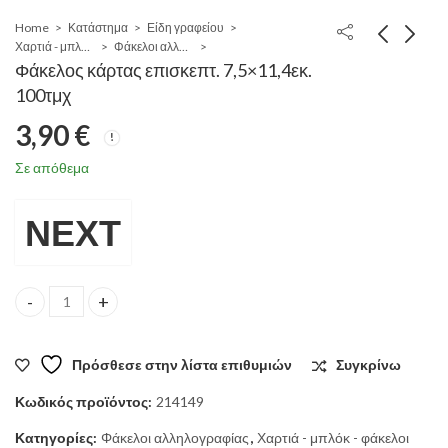
Home
Κατάστημα
Είδη γραφείου
Χαρτιά - μπλόκ - φάκελοι
Φάκελοι αλληλογραφίας
Φάκελος κάρτας επισκεπτ. 7,5×11,4εκ.
100τμχ
3,90
€
Σε απόθεμα
ΝΕΧΤ
Φάκελος κάρτας επισκεπτ. 7,5x11,4εκ. 100τμχ quantity
Πρόσθεσε στην λίστα επιθυμιών
Συγκρίνω
Κωδικός προϊόντος:
214149
Κατηγορίες:
Φάκελοι αλληλογραφίας
,
Χαρτιά - μπλόκ - φάκελοι