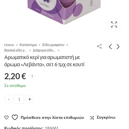
Home
Κατάστημα
Είδη γραφείου
Βασικά είδη γραφείου
Διάφορα είδη γραφείου
Αρωματικό κερί για αρωματιστή με
άρωμα «Λεβάντα», σετ 6 τμχ σε κουτί
2,20
€
Σε απόθεμα
Αρωματικό κερί για αρωματιστή με άρωμα «Λεβάντα», σετ 6 τμχ σ
Πρόσθεσε στην λίστα επιθυμιών
Συγκρίνω
Κωδικός προϊόντος:
186061