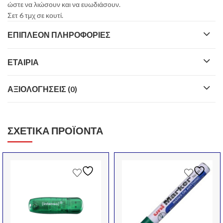
ώστε να λιώσουν και να ευωδιάσουν.
Σετ 6 τμχ σε κουτί.
ΕΠΙΠΛΈΟΝ ΠΛΗΡΟΦΟΡΊΕΣ
ΕΤΑΙΡΊΑ
ΑΞΙΟΛΟΓΉΣΕΙΣ (0)
ΣΧΕΤΙΚΆ ΠΡΟΪΌΝΤΑ