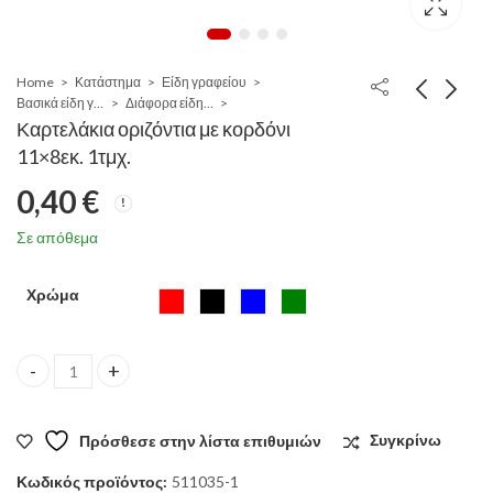
Home
Κατάστημα
Είδη γραφείου
Βασικά είδη γραφείου
Διάφορα είδη γραφείου
Καρτελάκια οριζόντια με κορδόνι
11×8εκ. 1τμχ.
0,40
€
Σε απόθεμα
Χρώμα
Καρτελάκια οριζόντια με κορδόνι 11x8εκ. 1τμχ. quantity
Πρόσθεσε στην λίστα επιθυμιών
Συγκρίνω
Κωδικός προϊόντος:
511035-1