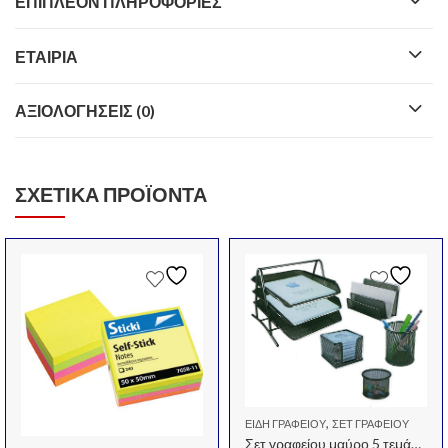
ΕΠΙΠΛΈΟΝ ΠΛΗΡΟΦΟΡΊΕΣ
ΕΤΑΙΡΊΑ
ΑΞΙΟΛΟΓΉΣΕΙΣ (0)
ΣΧΕΤΙΚΆ ΠΡΟΪΌΝΤΑ
,
ΕΊΔΗ ΓΡΑΦΕΊΟΥ
ΣΕΤ ΓΡΑΦΕΊΟΥ
Σετ γραφείου μαύρο 5 τεμάχια