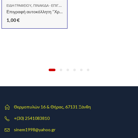
,
ΕΊΔΗ ΓΡΑΦΕΊΟΥ
ΠΙΝΑΚΊΔΑ - ΕΠΙΓΡΑΦΈΣ ΣΉΜΑΝΣΗΣ INOX - ΠΛΑΣΤΙΚΆ - PVC-PP
Επιγραφή αυτοκόλλητη “Χρήση μάσκας”, 15×20 εκ.
1,00
€
Θερμοπυλών 16 & Θήρας, 67131 Ξάνθη
+(30) 2541083810
sinem1998@yahoo.gr