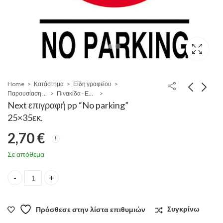
Home
Κατάστημα
Είδη γραφείου
Παρουσίαση - σήμανση
Πινακίδα - Επιγραφές σήμανσης Inox - Πλαστικά - pvc-pp
Next επιγραφή pp “No parking”
25×35εκ.
2,70
€
Σε απόθεμα
Next επιγραφή pp "No parking" 25x35εκ. quantity
Πρόσθεσε στην λίστα επιθυμιών
Συγκρίνω