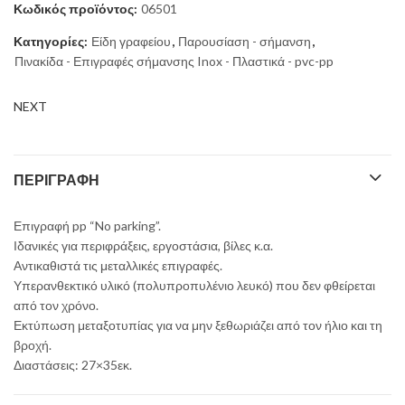
Κωδικός προϊόντος:
06501
Κατηγορίες:
Είδη γραφείου
,
Παρουσίαση - σήμανση
,
Πινακίδα - Επιγραφές σήμανσης Inox - Πλαστικά - pvc-pp
NEXT
ΠΕΡΙΓΡΑΦΉ
Επιγραφή pp “No parking”.
Ιδανικές για περιφράξεις, εργοστάσια, βίλες κ.α.
Αντικαθιστά τις μεταλλικές επιγραφές.
Υπερανθεκτικό υλικό (πολυπροπυλένιο λευκό) που δεν φθείρεται
από τον χρόνο.
Εκτύπωση μεταξοτυπίας για να μην ξεθωριάζει από τον ήλιο και τη
βροχή.
Διαστάσεις: 27×35εκ.