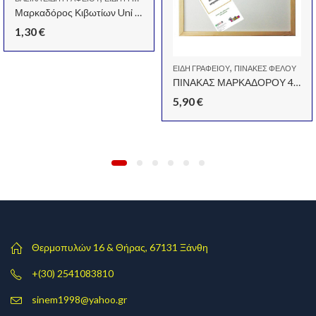
Μαρκαδόρος Κιβωτίων Uni Ball N520F Μάυρο
1,30
€
,
ΕΊΔΗ ΓΡΑΦΕΊΟΥ
ΠΊΝΑΚΕΣ ΦΕΛΟΎ
ΠΙΝΑΚΑΣ ΜΑΡΚΑΔΟΡΟΥ 40X60 ΕΚ.
5,90
€
Θερμοπυλών 16 & Θήρας, 67131 Ξάνθη
+(30) 2541083810
sinem1998@yahoo.gr