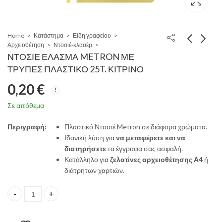
Home
Κατάστημα
Είδη γραφείου
Αρχειοθέτηση
Ντοσιέ-κλασέρ
ΝΤΟΣΙΕ ΕΛΑΣΜΑ METRON ΜΕ
ΤΡΥΠΕΣ ΠΛΑΣΤΙΚΟ 25T. ΚΙΤΡΙΝΟ
0,20
€
Σε απόθεμα
Περιγραφή:
Πλαστικό Ντοσιέ Metron σε διάφορα χρώματα.
Ιδανική λύση για
να μεταφέρετε και να
διατηρήσετε
τα έγγραφα σας ασφαλή.
Κατάλληλο για
ζελατίνες αρχειοθέτησης Α4
ή
διάτρητων χαρτιών.
ΝΤΟΣΙΕ ΕΛΑΣΜΑ METRON ΜΕ ΤΡΥΠΕΣ ΠΛΑΣΤΙΚΟ 25T. ΚΙΤΡΙΝΟ q