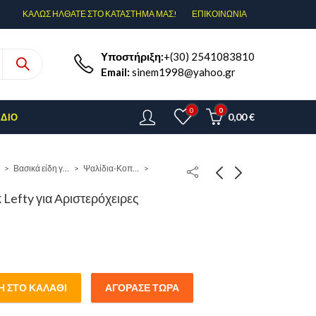
ΚΑΛΩΣ ΗΛΘΑΤΕ ΣΤΟ ΚΑΤΑΣΤΗΜΑ ΜΑΣ!
ΕΠΙΚΟΙΝΩΝΊΑ
Υποστήριξη:
+(30) 2541083810
Email:
sinem1998@yahoo.gr
0
0
0,00
€
ΈΔΙΟ
Βασικά είδη γραφείου
Ψαλίδια-Κοπίδια
 Lefty για Αριστερόχειρες
 ΣΤΟ ΚΑΛΆΘΙ
ΑΓΌΡΑΣΕ ΤΏΡΑ
y για Αριστερόχειρες quantity