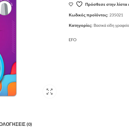
Πρόσθεσε στην λίστα 
1,30 €.
είναι:
Κωδικός προϊόντος:
235021
1,15 €.
Κατηγορίες:
Βασικά είδη γραφεί
EFO
ΟΛΟΓΉΣΕΙΣ (0)