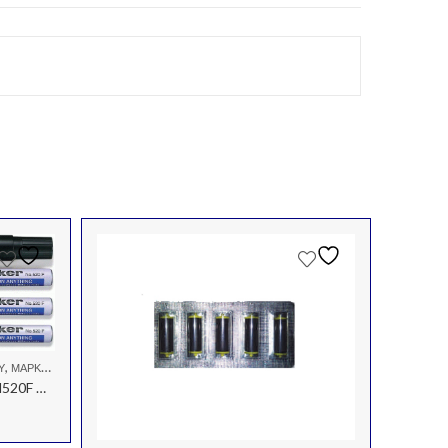
,
Υ
ΜΑΡΚΑΔΌΡΟΙ ΑΝΕΞΊΤΗΛΟΙ
Μαρκαδόρος Κιβωτίων Uni Ball N520F Μάυρο