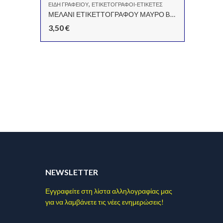
,
ΕΊΔΗ ΓΡΑΦΕΊΟΥ
ΕΤΙΚΕΤΟΓΡΆΦΟΙ-ΕΤΙΚΈΤΕΣ
ΑΝΑΛΏΣΙΜ
ΜΕΛΑΝΙ ΕΤΙΚΕΤΤΟΓΡΑΦΟΥ ΜΑΥΡΟ BLITZ
3,50
€
12,90
NEWSLETTER
Εγγραφείτε στη λίστα αλληλογραφίας μας
για να λαμβάνετε τις νέες ενημερώσεις!