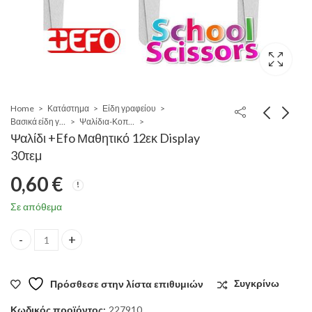
Home
Κατάστημα
Είδη γραφείου
Βασικά είδη γραφείου
Ψαλίδια-Κοπίδια
Ψαλίδι +Efo Μαθητικό 12εκ Display
30τεμ
0,60
€
Σε απόθεμα
Ψαλίδι +Efo Μαθητικό 12εκ Display 30τεμ quantity
Πρόσθεσε στην λίστα επιθυμιών
Συγκρίνω
Κωδικός προϊόντος:
227910