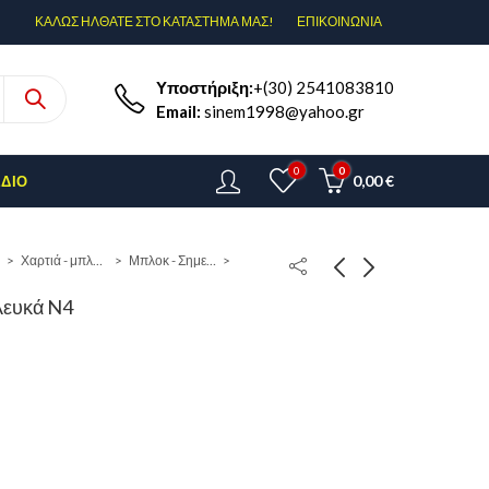
ΚΑΛΩΣ ΗΛΘΑΤΕ ΣΤΟ ΚΑΤΑΣΤΗΜΑ ΜΑΣ!
ΕΠΙΚΟΙΝΩΝΊΑ
Υποστήριξη:
+(30) 2541083810
Email:
sinem1998@yahoo.gr
0
0
0,00
€
ΈΔΙΟ
Χαρτιά - μπλόκ - φάκελοι
Μπλοκ - Σημειωματάρια
Λευκά N4