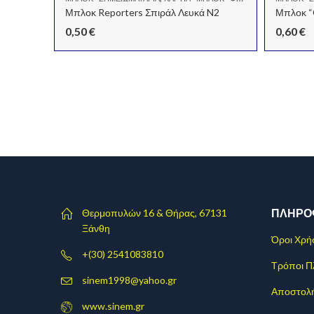
N3
Μπλοκ Reporters Σπιράλ Λευκά N2
Μπλοκ “O
0,50
€
0,60
€
ΠΛΗΡΟ
Θερμοπυλών 16 & Θήρας, 67131
Ξάνθη
Όροι Χρή
+(30) 2541083810
Τρόποι 
sinem1998@yahoo.gr
Αποστολ
www.sinem.gr