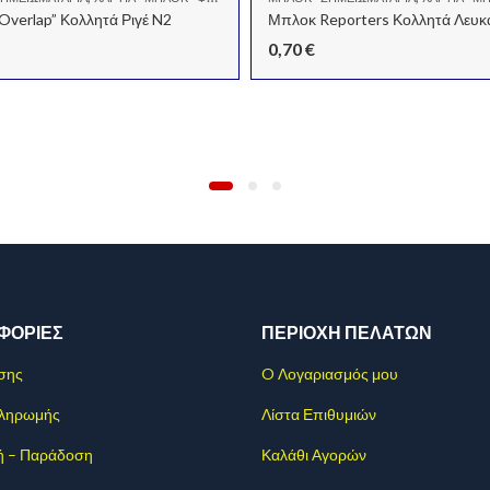
verlap” Κολλητά Ριγέ N2
Μπλοκ Reporters Κολλητά Λευκ
0,70
€
ΦΟΡΊΕΣ
ΠΕΡΙΟΧΗ ΠΕΛΑΤΩΝ
σης
O Λογαριασμός μου
Πληρωμής
Λίστα Επιθυμιών
ή – Παράδοση
Καλάθι Αγορών