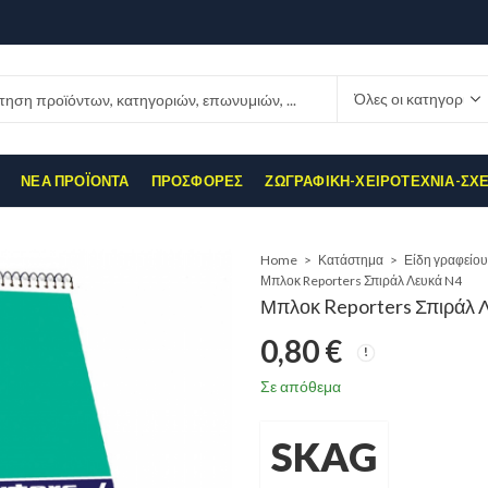
ΝΈΑ ΠΡΟΪΌΝΤΑ
ΠΡΟΣΦΟΡΈΣ
ΖΩΓΡΑΦΙΚΉ-ΧΕΙΡΟΤΕΧΝΊΑ-ΣΧ
Home
Κατάστημα
Είδη γραφείου
Μπλοκ Reporters Σπιράλ Λευκά N4
Μπλοκ Reporters Σπιράλ 
0,80
€
Σε απόθεμα
SKAG