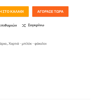
 ΣΤΟ ΚΑΛΆΘΙ
ΑΓΌΡΑΣΕ ΤΏΡΑ
 N4 quantity
επιθυμιών
Συγκρίνω
άρια
,
Χαρτιά - μπλόκ - φάκελοι