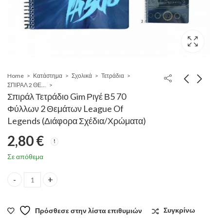
Home
Κατάστημα
Σχολικά
Τετράδια
ΣΠΙΡΑΛ 2 ΘΕΜΑΤΩΝ
Σπιράλ Τετράδιο Gim Ριγέ Β5 70
Φύλλων 2 Θεμάτων League Of
Legends (Διάφορα Σχέδια/Χρώματα)
2,80
€
Σε απόθεμα
Σπιράλ Τετράδιο Gim Ριγέ Β5 70 Φύλλων 2 Θεμάτων League Of L
Πρόσθεσε στην λίστα επιθυμιών
Συγκρίνω