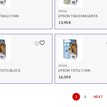
EPSON
T0612 CYAN
EPSON T0613 MAGENTA
13,90
€
EPSON
T0711 BLACK
EPSON T0712 CYAN
16,50
€
1
2
NEXT