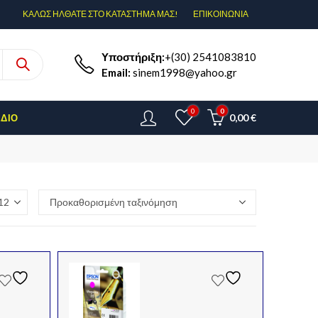
ΚΑΛΩΣ ΗΛΘΑΤΕ ΣΤΟ ΚΑΤΑΣΤΗΜΑ ΜΑΣ!
ΕΠΙΚΟΙΝΩΝΊΑ
Υποστήριξη:
+(30) 2541083810
Email:
sinem1998@yahoo.gr
0
0
0,00
€
ΈΔΙΟ